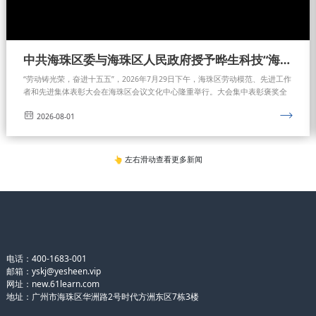
中共海珠区委与海珠区人民政府授予晔生科技“海珠区先进集体”称号
“劳动铸光荣，奋进十五五”，2026年7月29日下午，海珠区劳动模范、先进工作
者和先进集体表彰大会在海珠区会议文化中心隆重举行。大会集中表彰褒奖全
区各行各业先进典型的优秀个人与标杆集体。大会上中共海珠区委、海珠区人
2026-08-01
民政府正式授予广东晔生科技股份有限公司“海珠区先进集体”荣誉称号，并颁发
荣誉证书。
👆 左右滑动查看更多新闻
电话：400-1683-001
邮箱：yskj@yesheen.vip
网址：
new.61learn.com
地址：广州市海珠区华洲路2号时代方洲东区7栋3楼